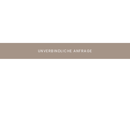
UNVERBINDLICHE ANFRAGE
Ferienwohnungen in
Kaprun
Für ganz besondere
Urlaubsmomente